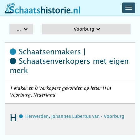
navig
schaatshistorie.nl
men
A-Z
Voorburg
Schaatsenmakers |
Schaatsenverkopers
met eigen
merk
1 Maker en 0 Verkopers gevonden op letter H in
Voorburg, Nederland
H
Herwerden, Johannes Lubertus van - Voorburg