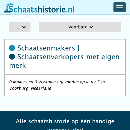
navig
schaatshistorie.nl
men
A-Z
Voorburg
Schaatsenmakers |
Schaatsenverkopers
met eigen
merk
0 Makers en 0 Verkopers gevonden op letter K in
Voorburg, Nederland
Alle schaatshistorie op één handige