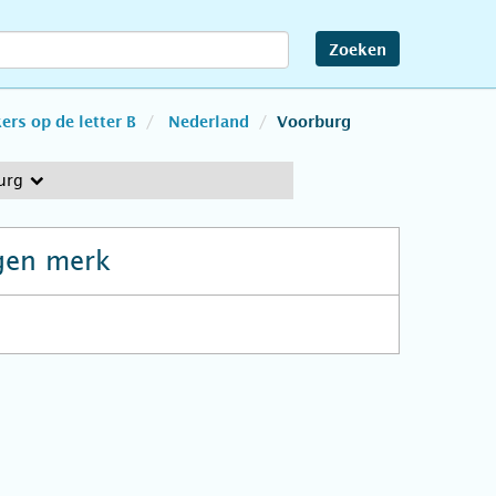
Zoeken
rs op de letter B
Nederland
Voorburg
urg
gen merk