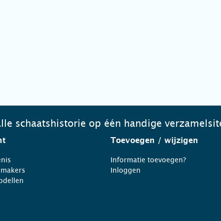
lle schaatshistorie op één handige verzamelsit
ht
Toevoegen
/ wijzigen
nis
Informatie toevoegen?
nmakers
Inloggen
odellen