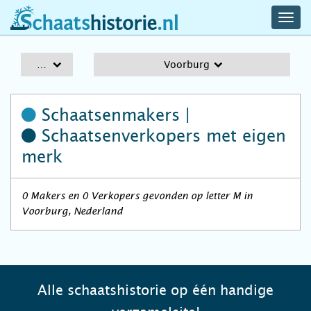
navig
schaatshistorie.nl
men
A-Z
Voorburg
Schaatsenmakers |
Schaatsenverkopers
met eigen
merk
0 Makers en 0 Verkopers gevonden op letter M in
Voorburg, Nederland
Alle schaatshistorie op één handige