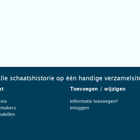
lle schaatshistorie op één handige verzamelsit
ht
Toevoegen
/ wijzigen
nis
Informatie toevoegen?
nmakers
Inloggen
odellen