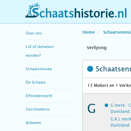
schaatshistorie.nl
Home
Schaatsenma
Over ons
Lid of donateur
Verfijning:
worden?
Schaatsen
Schaatsmusea
De Schaats
15 Makers en 1 Verkop
Elfstedentocht
G
G merk - 
Geschiedenis
Duitsland
G.R.L mer
IJsbanen
Duitsland