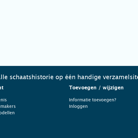
lle schaatshistorie op één handige verzamelsit
ht
Toevoegen
/ wijzigen
nis
Informatie toevoegen?
nmakers
Inloggen
odellen