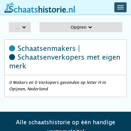
navig
schaatshistorie.nl
men
A-Z
Opijnen
Schaatsenmakers |
Schaatsenverkopers
met eigen
merk
0 Makers en 0 Verkopers gevonden op letter H in
Opijnen, Nederland
Alle schaatshistorie op één handige