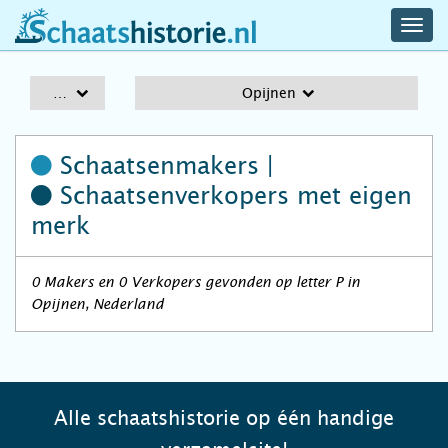
navig
schaatshistorie.nl
men
A-Z
Opijnen
Schaatsenmakers |
Schaatsenverkopers
met eigen
merk
0 Makers en 0 Verkopers gevonden op letter P in
Opijnen, Nederland
Alle schaatshistorie op één handige