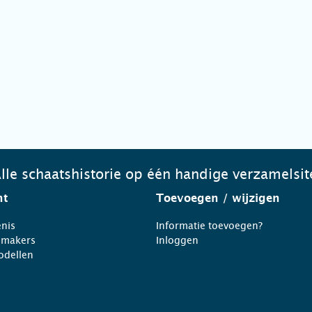
lle schaatshistorie op één handige verzamelsit
ht
Toevoegen
/ wijzigen
nis
Informatie toevoegen?
nmakers
Inloggen
odellen