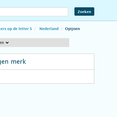
Zoeken
rs op de letter S
Nederland
Opijnen
en
gen merk