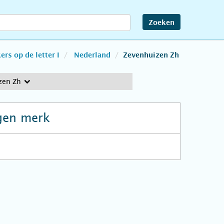
Zoeken
rs op de letter I
Nederland
Zevenhuizen Zh
zen Zh
gen merk