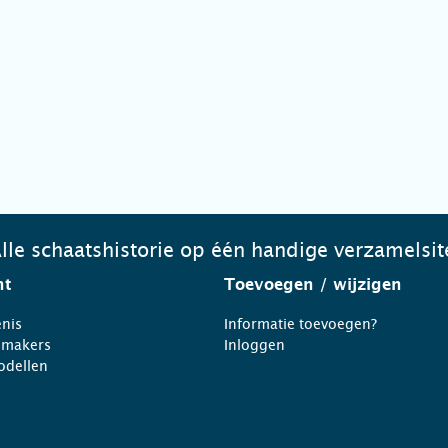
lle schaatshistorie op één handige verzamelsit
ht
Toevoegen
/ wijzigen
nis
Informatie toevoegen?
nmakers
Inloggen
odellen