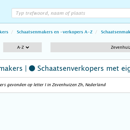
kers
Schaatsenmakers en -verkopers A-Z
Schaatsenmake
A-Z
Zevenhui
makers |
Schaatsenverkopers
met ei
rs gevonden op letter I in Zevenhuizen Zh, Nederland