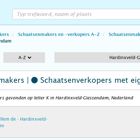
kers
Schaatsenmakers en -verkopers A-Z
Schaatsenmake
endam
A-Z
Hardinxveld-
makers |
Schaatsenverkopers
met ei
rs gevonden op letter K in Hardinxveld-Giessendam, Nederland
illem de - Hardinxveld-
am