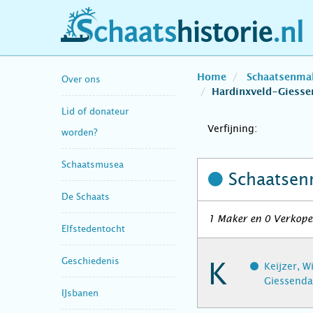
schaatshistorie.nl
Home
Schaatsenma
Over ons
Hardinxveld-Giess
Lid of donateur
Verfijning:
worden?
Schaatsmusea
Schaatsen
De Schaats
1 Maker en 0 Verkope
Elfstedentocht
Geschiedenis
K
Keijzer, W
Giessend
IJsbanen