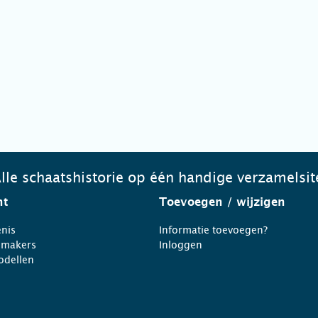
lle schaatshistorie op één handige verzamelsit
ht
Toevoegen
/ wijzigen
nis
Informatie toevoegen?
nmakers
Inloggen
odellen