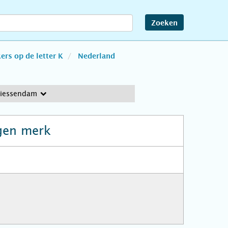
Zoeken
rs op de letter K
Nederland
Giessendam
gen merk