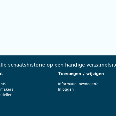
lle schaatshistorie op één handige verzamelsit
ht
Toevoegen
/ wijzigen
nis
Informatie toevoegen?
nmakers
Inloggen
odellen