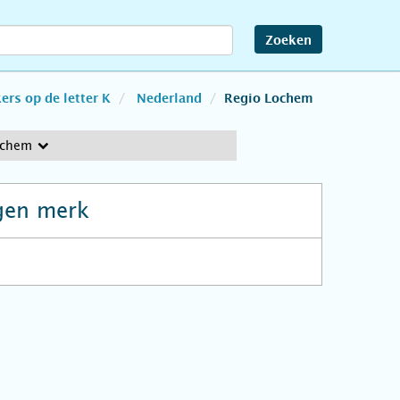
Zoeken
rs op de letter K
Nederland
Regio Lochem
ochem
gen merk