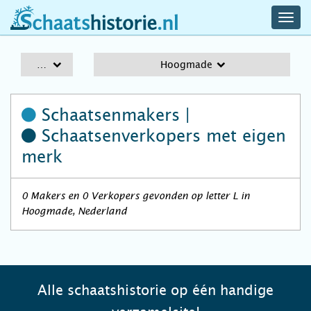
navig
schaatshistorie.nl
men
A-Z
Hoogmade
Schaatsenmakers |
Schaatsenverkopers
met eigen
merk
0 Makers en 0 Verkopers gevonden op letter L in
Hoogmade, Nederland
Alle schaatshistorie op één handige