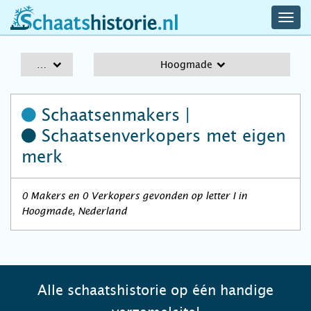
navig
schaatshistorie.nl
men
A-Z
Hoogmade
Schaatsenmakers |
Schaatsenverkopers
met eigen
merk
0 Makers en 0 Verkopers gevonden op letter I in
Hoogmade, Nederland
Alle schaatshistorie op één handige