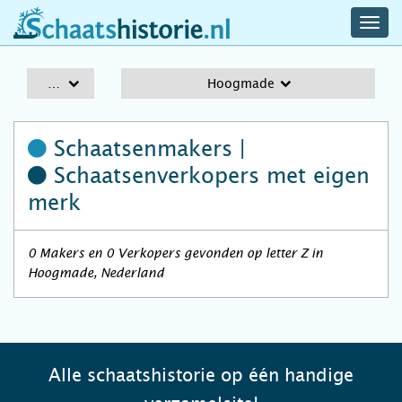
navig
schaatshistorie.nl
men
A-Z
Hoogmade
Schaatsenmakers |
Schaatsenverkopers
met eigen
merk
0 Makers en 0 Verkopers gevonden op letter Z in
Hoogmade, Nederland
Alle schaatshistorie op één handige