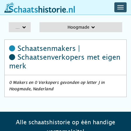
navig
schaatshistorie.nl
men
A-Z
Hoogmade
Schaatsenmakers |
Schaatsenverkopers
met eigen
merk
0 Makers en 0 Verkopers gevonden op letter J in
Hoogmade, Nederland
Alle schaatshistorie op één handige