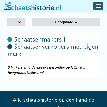
navig
schaatshistorie.nl
men
A-Z
Hoogmade
Schaatsenmakers |
Schaatsenverkopers
met eigen
merk
0 Makers en 0 Verkopers gevonden op letter R in
Hoogmade, Nederland
Alle schaatshistorie op één handige