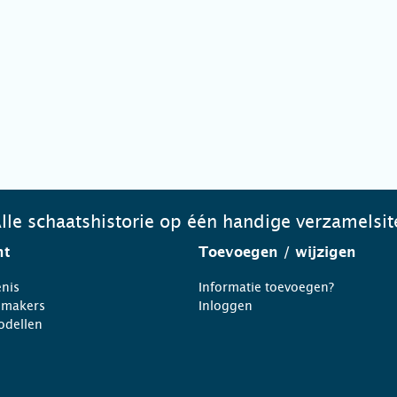
lle schaatshistorie op één handige verzamelsit
ht
Toevoegen
/ wijzigen
nis
Informatie toevoegen?
nmakers
Inloggen
odellen