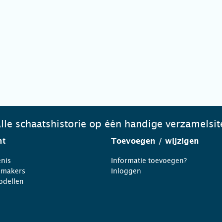
lle schaatshistorie op één handige verzamelsit
ht
Toevoegen
/ wijzigen
nis
Informatie toevoegen?
nmakers
Inloggen
odellen