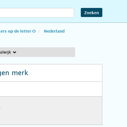
Zoeken
rs op de letter O
Nederland
alwijk
gen merk
-