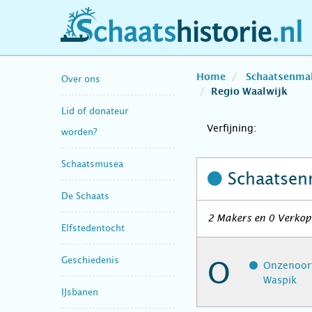
schaatshistorie.nl
Home
Schaatsenma
Over ons
Regio Waalwijk
Lid of donateur
Verfijning:
worden?
Schaatsmusea
Schaatsen
De Schaats
2 Makers en 0 Verkope
Elfstedentocht
Geschiedenis
O
Onzenoort
Waspik
IJsbanen