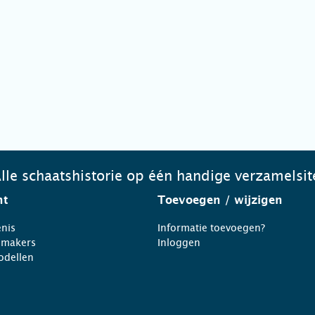
lle schaatshistorie op één handige verzamelsit
ht
Toevoegen
/ wijzigen
nis
Informatie toevoegen?
nmakers
Inloggen
odellen