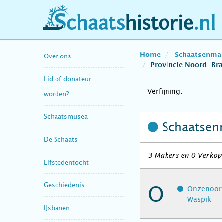
schaatshistorie.nl
Home
Schaatsenma
Over ons
Provincie Noord-Br
Lid of donateur
Verfijning:
worden?
Schaatsmusea
Schaatsen
De Schaats
3 Makers en 0 Verkope
Elfstedentocht
Geschiedenis
O
Onzenoort
Waspik
IJsbanen