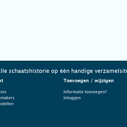
lle schaatshistorie op één handige verzamelsit
ht
Toevoegen
/ wijzigen
nis
Informatie toevoegen?
nmakers
Inloggen
odellen