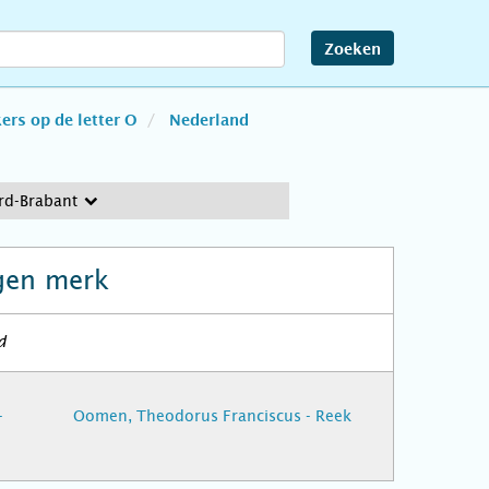
Zoeken
rs op de letter O
Nederland
rd-Brabant
gen merk
d
-
Oomen, Theodorus Franciscus - Reek