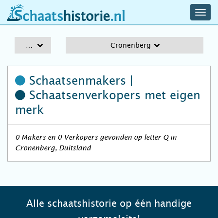
navig
schaatshistorie.nl
men
A-Z
Cronenberg
Schaatsenmakers |
Schaatsenverkopers
met eigen
merk
0 Makers en 0 Verkopers gevonden op letter Q in
Cronenberg, Duitsland
Alle schaatshistorie op één handige