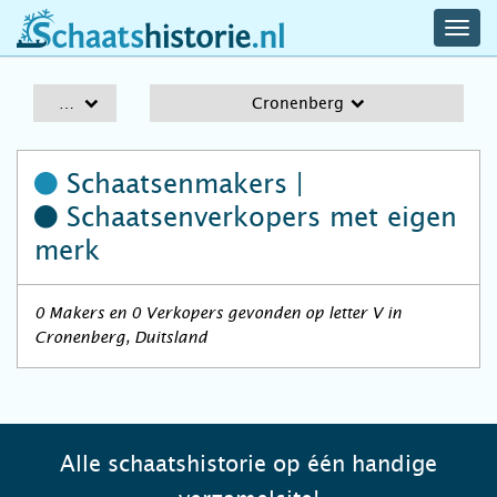
navig
schaatshistorie.nl
men
A-Z
Cronenberg
Schaatsenmakers |
Schaatsenverkopers
met eigen
merk
0 Makers en 0 Verkopers gevonden op letter V in
Cronenberg, Duitsland
Alle schaatshistorie op één handige