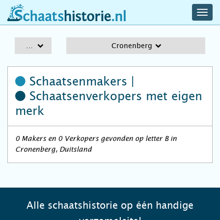
navig
schaatshistorie.nl
men
A-Z
Cronenberg
Schaatsenmakers |
Schaatsenverkopers
met eigen
merk
0 Makers en 0 Verkopers gevonden op letter B in
Cronenberg, Duitsland
Alle schaatshistorie op één handige