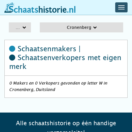
navig
schaatshistorie.nl
men
A-Z
Cronenberg
Schaatsenmakers |
Schaatsenverkopers
met eigen
merk
0 Makers en 0 Verkopers gevonden op letter W in
Cronenberg, Duitsland
Alle schaatshistorie op één handige