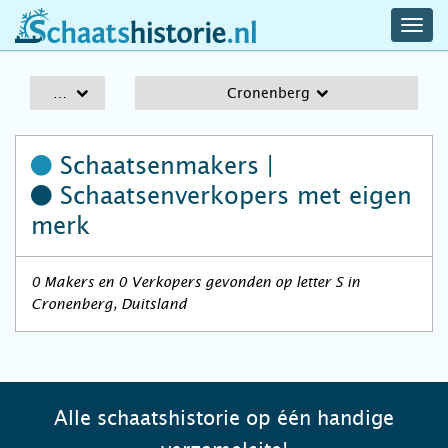
navig
schaatshistorie.nl
men
A-Z
Cronenberg
Schaatsenmakers |
Schaatsenverkopers
met eigen
merk
0 Makers en 0 Verkopers gevonden op letter S in
Cronenberg, Duitsland
Alle schaatshistorie op één handige