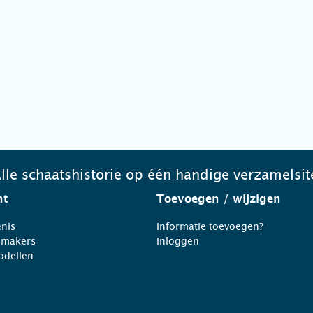
lle schaatshistorie op één handige verzamelsit
ht
Toevoegen
/ wijzigen
nis
Informatie toevoegen?
nmakers
Inloggen
odellen