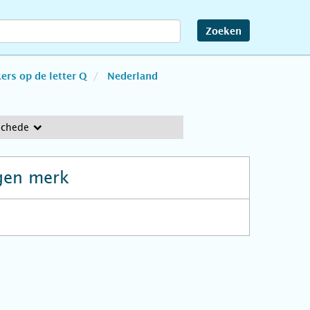
Zoeken
rs op de letter Q
Nederland
schede
gen merk