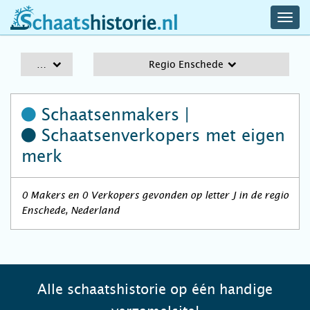
navig
schaatshistorie.nl
men
A-Z
Regio Enschede
Schaatsenmakers |
Schaatsenverkopers
met eigen
merk
0 Makers en 0 Verkopers gevonden op letter J in de regio
Enschede, Nederland
Alle schaatshistorie op één handige