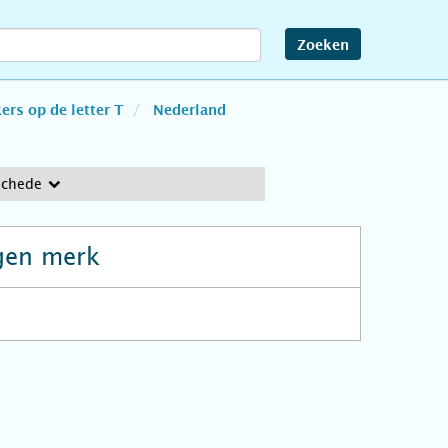
Zoeken
rs op de letter T
Nederland
schede
gen merk