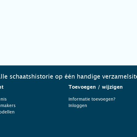
lle schaatshistorie op één handige verzamelsit
ht
Toevoegen
/ wijzigen
nis
Informatie toevoegen?
nmakers
Inloggen
odellen