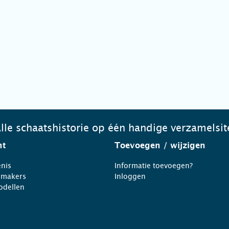
lle schaatshistorie op één handige verzamelsit
ht
Toevoegen
/ wijzigen
nis
Informatie toevoegen?
nmakers
Inloggen
odellen