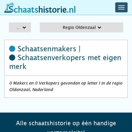
navig
schaatshistorie.nl
men
A-Z
Regio Oldenzaal
Schaatsenmakers |
Schaatsenverkopers
met eigen
merk
0 Makers en 0 Verkopers gevonden op letter I in de regio
Oldenzaal, Nederland
Alle schaatshistorie op één handige