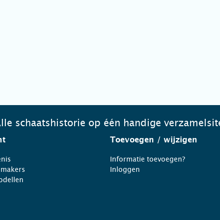
lle schaatshistorie op één handige verzamelsit
ht
Toevoegen
/ wijzigen
nis
Informatie toevoegen?
nmakers
Inloggen
odellen