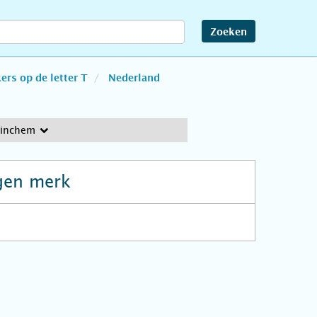
Zoeken
rs op de letter T
Nederland
tinchem
gen merk