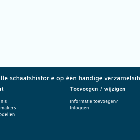
lle schaatshistorie op één handige verzamelsit
ht
Toevoegen
/ wijzigen
nis
Informatie toevoegen?
nmakers
Inloggen
odellen