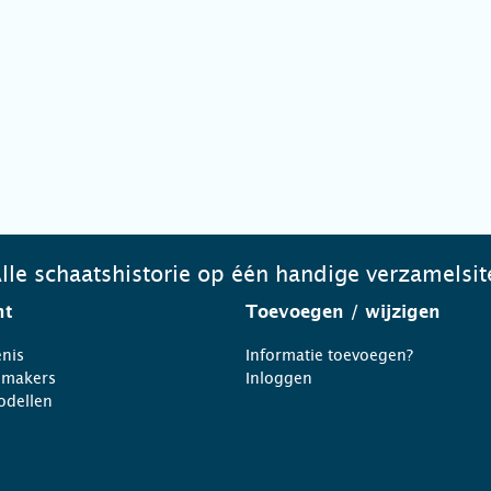
lle schaatshistorie op één handige verzamelsit
ht
Toevoegen
/ wijzigen
nis
Informatie toevoegen?
nmakers
Inloggen
odellen