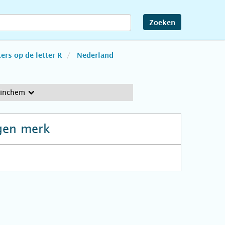
Zoeken
rs op de letter R
Nederland
tinchem
gen merk