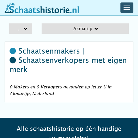
navig
schaatshistorie.nl
men
A-Z
Akmarijp
Schaatsenmakers |
Schaatsenverkopers
met eigen
merk
0 Makers en 0 Verkopers gevonden op letter U in
Akmarijp, Nederland
Alle schaatshistorie op één handige