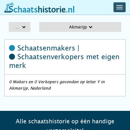
navig
schaatshistorie.nl
men
A-Z
Akmarijp
Schaatsenmakers |
Schaatsenverkopers
met eigen
merk
0 Makers en 0 Verkopers gevonden op letter Y in
Akmarijp, Nederland
Alle schaatshistorie op één handige