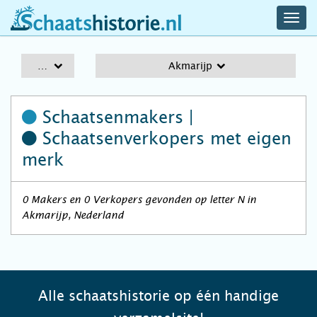
navig
schaatshistorie.nl
men
A-Z
Akmarijp
Schaatsenmakers |
Schaatsenverkopers
met eigen
merk
0 Makers en 0 Verkopers gevonden op letter N in
Akmarijp, Nederland
Alle schaatshistorie op één handige