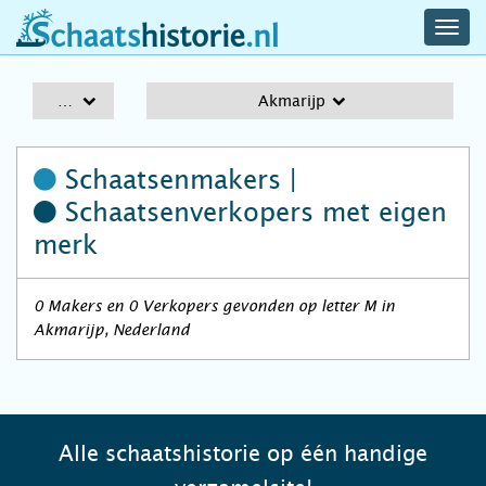
navig
schaatshistorie.nl
men
A-Z
Akmarijp
Schaatsenmakers |
Schaatsenverkopers
met eigen
merk
0 Makers en 0 Verkopers gevonden op letter M in
Akmarijp, Nederland
Alle schaatshistorie op één handige