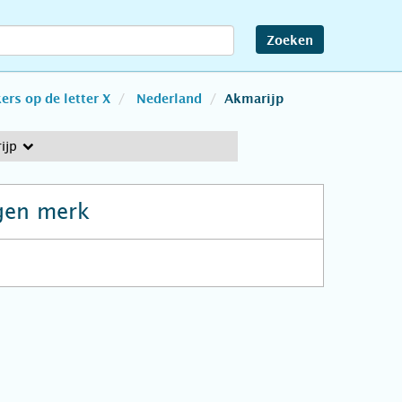
Zoeken
rs op de letter X
Nederland
Akmarijp
ijp
gen merk