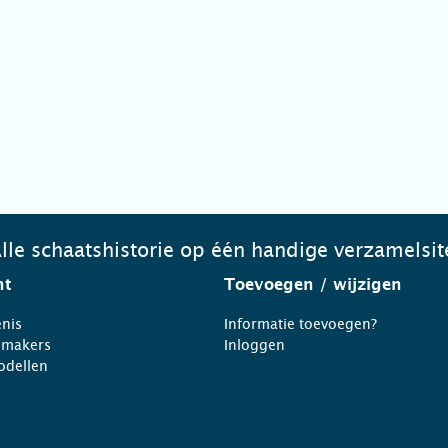
lle schaatshistorie op één handige verzamelsit
ht
Toevoegen
/ wijzigen
nis
Informatie toevoegen?
nmakers
Inloggen
odellen