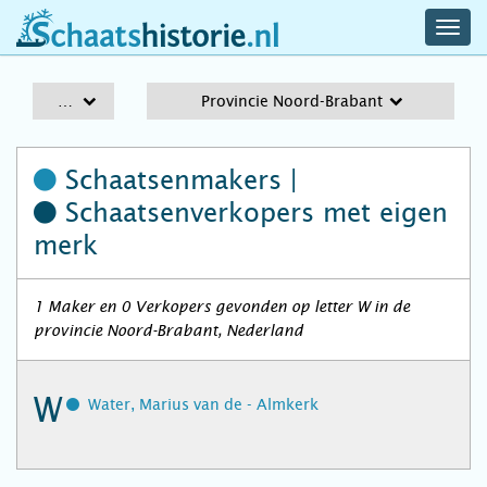
navig
schaatshistorie.nl
men
A-Z
Provincie Noord-Brabant
Schaatsenmakers |
Schaatsenverkopers
met eigen
merk
1 Maker en 0 Verkopers gevonden op letter W in de
provincie Noord-Brabant, Nederland
W
Water, Marius van de - Almkerk