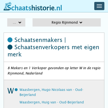
navig
schaatshistorie.nl
men
A-Z
Regio Rijnmond
Schaatsenmakers |
Schaatsenverkopers
met eigen
merk
8 Makers en 1 Verkoper gevonden op letter W in de regio
Rijnmond, Nederland
W
Waasbergen, Hugo Nicolaas van - Oud-
Beijerland
Waasbergen, Huig van - Oud-Beijerland