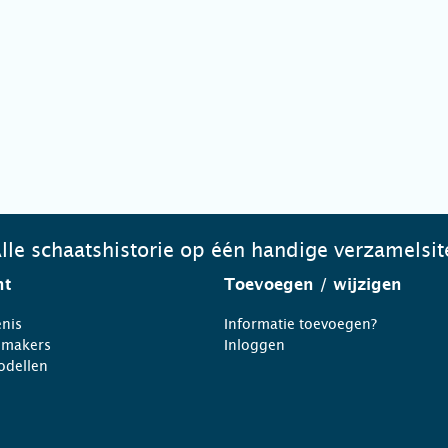
lle schaatshistorie op één handige verzamelsit
ht
Toevoegen
/ wijzigen
nis
Informatie toevoegen?
nmakers
Inloggen
odellen