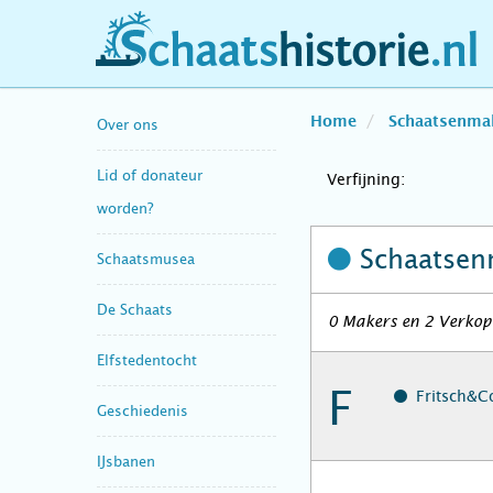
schaatshistorie.nl
Home
Schaatsenma
Over ons
Lid of donateur
Verfijning:
worden?
Schaatsen
Schaatsmusea
De Schaats
0 Makers en 2 Verkop
Elfstedentocht
F
Fritsch&Co
Geschiedenis
IJsbanen