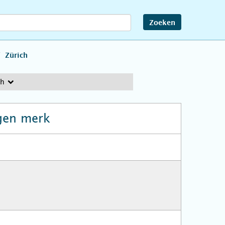
Zoeken
Zürich
ch
gen merk