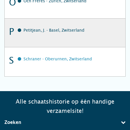
O
Och Frères - Zürich, Zwitserland
P
Petitjean, J. - Basel, Zwitserland
S
Schraner - Oberurnen, Zwitserland
Alle schaatshistorie op één handige
verzamelsite!
Zoeken