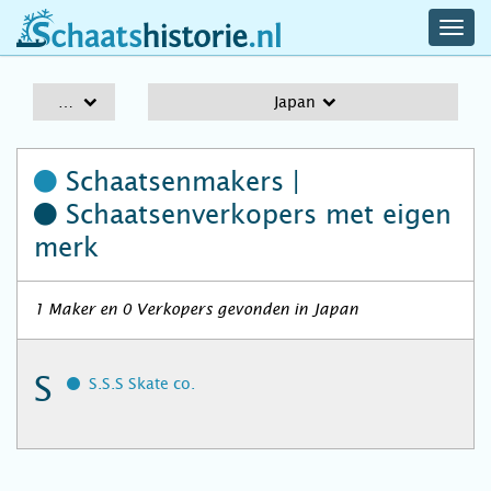
navig
schaatshistorie.nl
men
A-Z
Japan
Schaatsenmakers |
Schaatsenverkopers
met eigen
merk
1 Maker en 0 Verkopers gevonden in Japan
S
S.S.S Skate co.