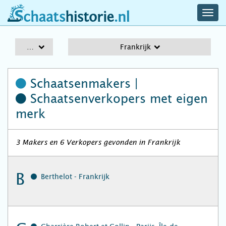
navig
schaatshistorie.nl
men
A-Z
Frankrijk
Schaatsenmakers |
Schaatsenverkopers
met eigen
merk
3 Makers en 6 Verkopers gevonden in Frankrijk
B
Berthelot - Frankrijk