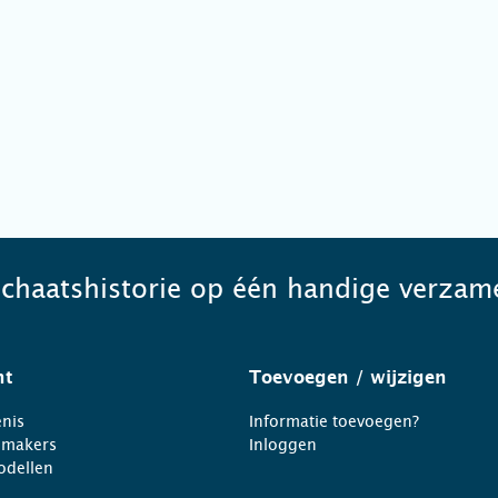
schaatshistorie op één handige verzame
ht
Toevoegen
/ wijzigen
nis
Informatie toevoegen?
nmakers
Inloggen
odellen