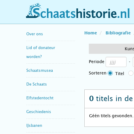
schaatshistorie.nl
Home
Bibliografie
Over ons
Lid of donateur
Kun
worden?
Periode
-
Schaatsmusea
Sorteren
Titel
De Schaats
titels in d
0
Elfstedentocht
Geschiedenis
Géén titels gevonden.
IJsbanen