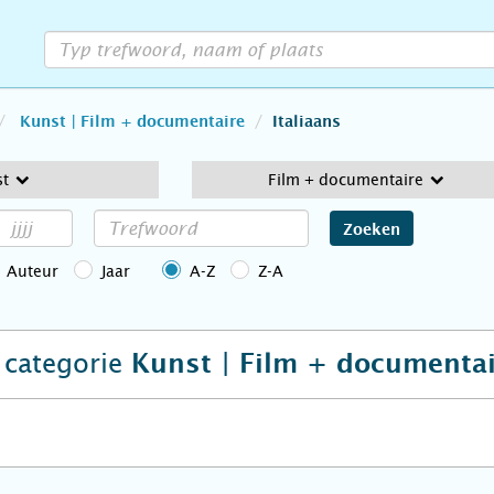
Kunst | Film + documentaire
Italiaans
st
Film + documentaire
Zoeken
Auteur
Jaar
A-Z
Z-A
e categorie
Kunst | Film + documenta