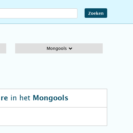
Zoeken
Mongools
in het
ire
Mongools