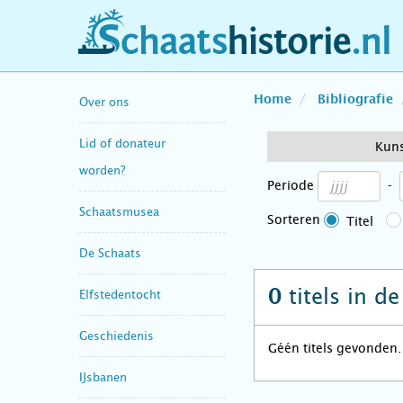
schaatshistorie.nl
Home
Bibliografie
Over ons
Lid of donateur
Kun
worden?
Periode
-
Schaatsmusea
Sorteren
Titel
De Schaats
titels in d
0
Elfstedentocht
Geschiedenis
Géén titels gevonden.
IJsbanen