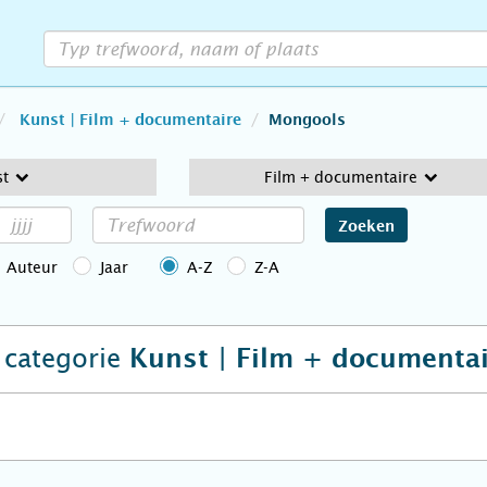
Kunst | Film + documentaire
Mongools
st
Film + documentaire
Zoeken
Auteur
Jaar
A-Z
Z-A
e categorie
Kunst | Film + documenta