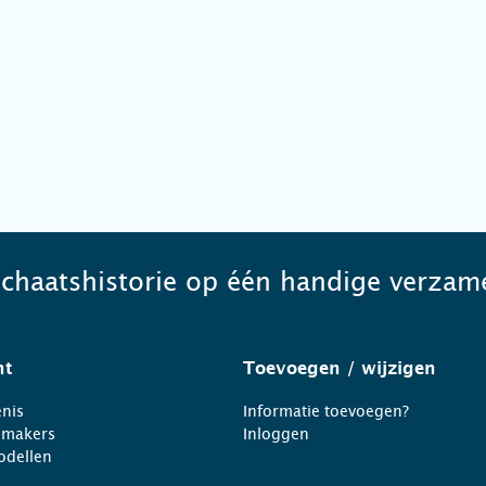
schaatshistorie op één handige verzame
ht
Toevoegen
/ wijzigen
nis
Informatie toevoegen?
nmakers
Inloggen
odellen