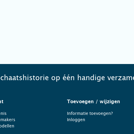
schaatshistorie op één handige verzame
ht
Toevoegen
/ wijzigen
nis
Informatie toevoegen?
nmakers
Inloggen
odellen