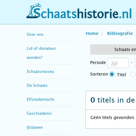
schaatshistorie.nl
Home
Bibliografie
Over ons
Lid of donateur
Schaats e
worden?
Periode
-
Schaatsmusea
Sorteren
Titel
De Schaats
titels in d
0
Elfstedentocht
Geschiedenis
Géén titels gevonden.
IJsbanen