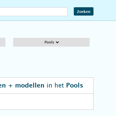
Zoeken
Pools
in het
ten + modellen
Pools