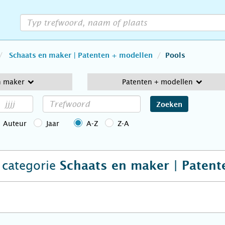
Schaats en maker | Patenten + modellen
Pools
n maker
Patenten + modellen
Zoeken
Auteur
Jaar
A-Z
Z-A
e categorie
Schaats en maker | Paten