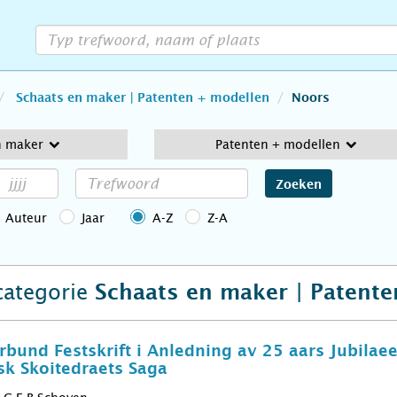
Schaats en maker | Patenten + modellen
Noors
n maker
Patenten + modellen
Zoeken
Auteur
Jaar
A-Z
Z-A
 categorie
Schaats en maker | Patent
rbund Festskrift i Anledning av 25 aars Jubila
k Skoitedraets Saga