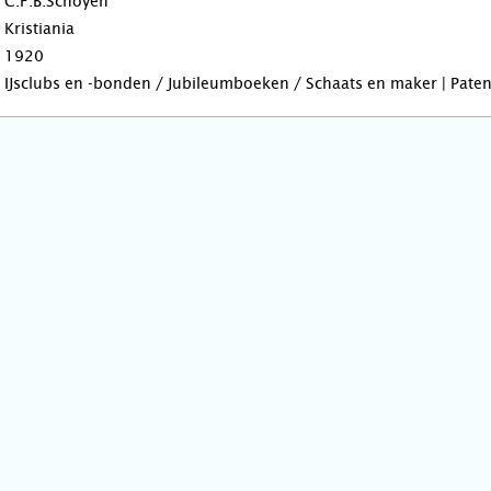
C.F.B.Schoyen
Kristiania
1920
IJsclubs en -bonden / Jubileumboeken / Schaats en maker | Paten