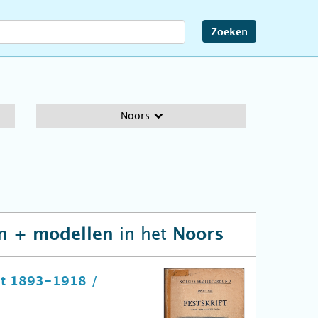
Zoeken
Noors
in het
en + modellen
Noors
eet 1893-1918 /