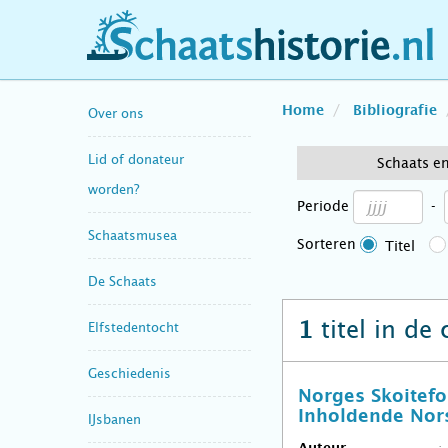
schaatshistorie.nl
Home
Bibliografie
Over ons
Lid of donateur
Schaats e
worden?
Periode
-
Schaatsmusea
Sorteren
Titel
De Schaats
titel in de
1
Elfstedentocht
Geschiedenis
Norges Skoitefo
Inholdende Nors
IJsbanen