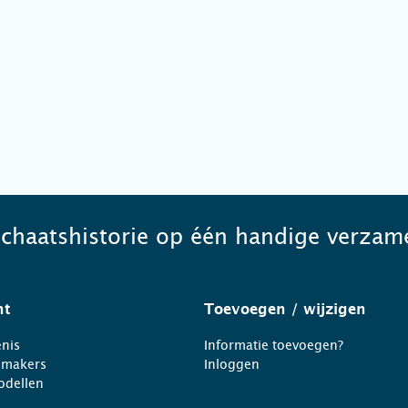
schaatshistorie op één handige verzame
ht
Toevoegen
/ wijzigen
nis
Informatie toevoegen?
nmakers
Inloggen
odellen