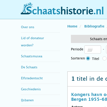
schaatshistorie.nl
Home
Bibliografie
Over ons
Lid of donateur
Schaats e
worden?
Periode
-
Schaatsmusea
Sorteren
Titel
De Schaats
titel in de
1
Elfstedentocht
Geschiedenis
Kongers havn og
Bergen 1955–6
IJsbanen