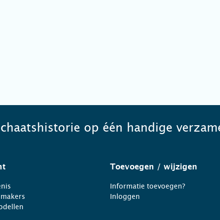
schaatshistorie op één handige verzame
ht
Toevoegen
/ wijzigen
nis
Informatie toevoegen?
nmakers
Inloggen
odellen