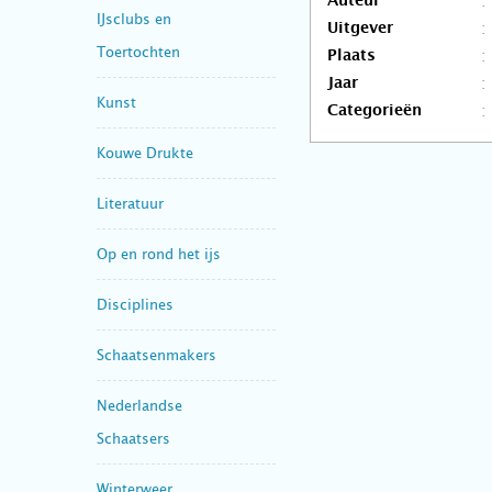
Auteur
IJsclubs en
Uitgever
Toertochten
Plaats
Jaar
Kunst
Categorieën
Kouwe Drukte
Literatuur
Op en rond het ijs
Disciplines
Schaatsenmakers
Nederlandse
Schaatsers
Winterweer