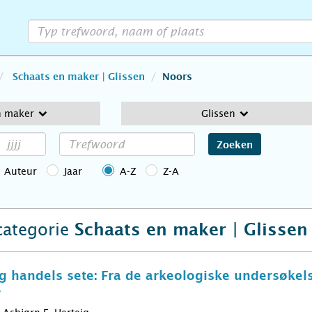
Schaats en maker | Glissen
Noors
n maker
Glissen
Zoeken
Auteur
Jaar
A-Z
Z-A
 categorie
Schaats en maker | Glissen
 handels sete: Fra de arkeologiske undersøkels
8